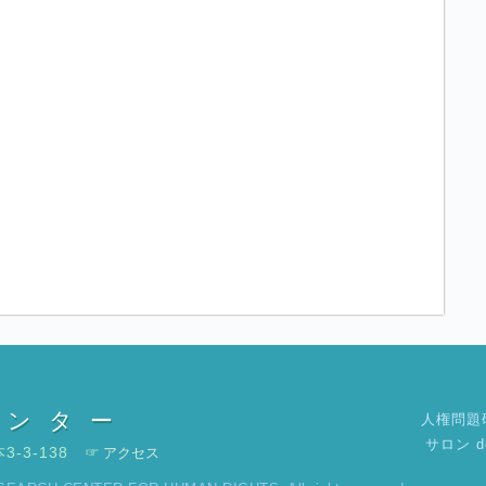
センター
人権問題
サロン d
3-3-138 ☞
アクセス