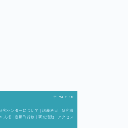
PAGETOP
研究センターについて
|
講義科目
|
研究員
e 人権
|
定期刊行物
|
研究活動
|
アクセス